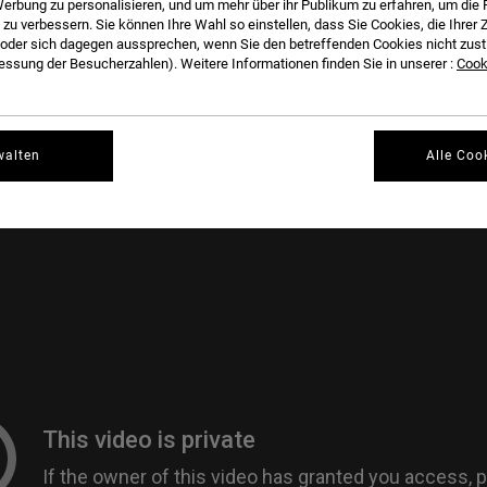
TICS. BY COMBINING LINEAR ELEMENTS WITH EPHEMERAL OBJECTS HE CREATES SUBTL
erbung zu personalisieren, und um mehr über ihr Publikum zu erfahren, um die 
 zu verbessern. Sie können Ihre Wahl so einstellen, dass Sie Cookies, die Ihre
IMAGES AND EMOTIONS BUT LEAVE THE OBSERVER TO ASSOCIATE WITH THEM.
der sich dagegen aussprechen, wenn Sie den betreffenden Cookies nicht zust
ssung der Besucherzahlen). Weitere Informationen finden Sie in unserer :
Cooki
walten
Alle Coo