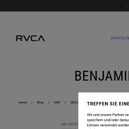
DOPPELT
BENJAMI
Home
Blog
ANP
BENJAMIN JEANJEAN | RVCA HOSSEGO
TREFFEN SIE EI
Wir und unsere Partner v
speichern und/oder darau
ANP ARTIST
BENJAMIN JEANJEAN
RECENTLY CO
können verwendet werden,