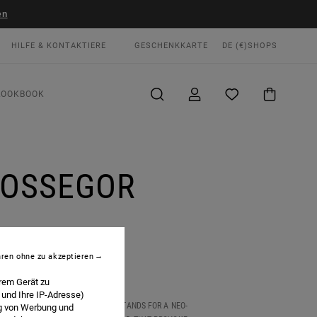
en
HILFE & KONTAKTIERE
GESCHENKKARTE
DE (€)
SHOPS
LOOKBOOK
HOSSEGOR
hren ohne zu akzeptieren
rem Gerät zu
 und Ihre IP-Adresse)
 FRANCE. BENJAMIN’S ARTWORK STANDS FOR A NEO-
ng von Werbung und