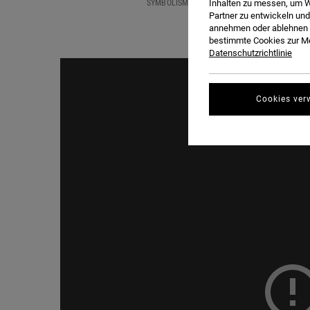
SYMBOLISM BASED ON CONTEMPORARY AESTHE
Inhalten zu messen, um W
Partner zu entwickeln und
annehmen oder ablehnen o
bestimmte Cookies zur Me
Datenschutzrichtlinie
Cookies ver