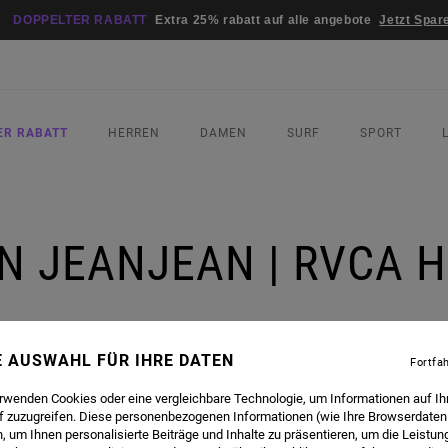
DOPPELTER RABATT
Extra 25% rabatt auf alle angebote
Jetzt Spar
ER RABATT
HERREN
DAMEN
SURF
SPORT
N JEANJEAN | RVCA 
R
NE AUSWAHL FÜR IHRE DATEN
Fortfa
erwenden Cookies oder eine vergleichbare Technologie, um Informationen auf Ih
f zuzugreifen. Diese personenbezogenen Informationen (wie Ihre Browserdaten
MPLETED A CUSTOM INSTALLATION PIECE FOR THE RVCA STREET GALLERY IN HOSSEGOR,
 um Ihnen personalisierte Beiträge und Inhalte zu präsentieren, um die Leistu