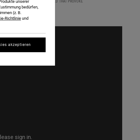
E SEQUENCES OF THE MODERN WORLD THAT PROVOKE
Produkte unserer
r Zustimmung bedürfen,
immen (z. B.
e-Richtlinie
und
kies akzeptieren