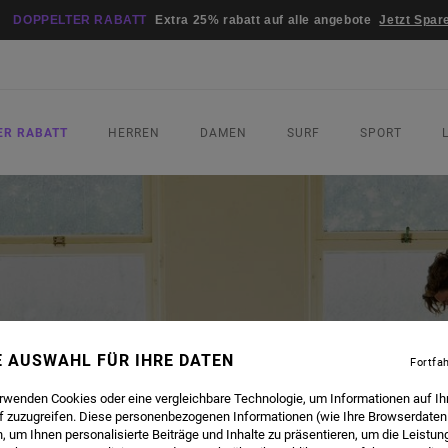
DOPPELTER RABATT
Extra 25% rabatt auf alle angebote
Jetzt Spar
ER RABATT
HERREN
DAMEN
SURF
SPORT
NE AUSWAHL FÜR IHRE DATEN
Fortfa
erwenden Cookies oder eine vergleichbare Technologie, um Informationen auf Ih
f zuzugreifen. Diese personenbezogenen Informationen (wie Ihre Browserdaten
 um Ihnen personalisierte Beiträge und Inhalte zu präsentieren, um die Leistu