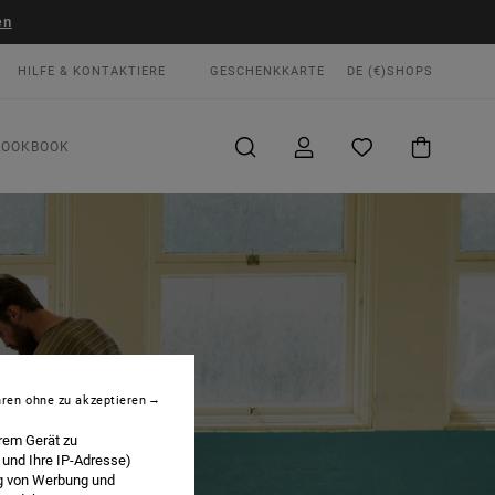
en
HILFE & KONTAKTIERE
GESCHENKKARTE
DE (€)
SHOPS
LOOKBOOK
hren ohne zu akzeptieren
rem Gerät zu
 und Ihre IP-Adresse)
ng von Werbung und