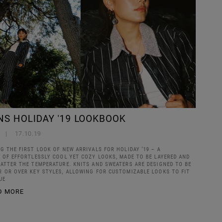
S HOLIDAY '19 LOOKBOOK
17.10.19
G THE FIRST LOOK OF NEW ARRIVALS FOR HOLIDAY ’19 – A
 OF EFFORTLESSLY COOL YET COZY LOOKS, MADE TO BE LAYERED AND
ATTER THE TEMPERATURE. KNITS AND SWEATERS ARE DESIGNED TO BE
 OR OVER KEY STYLES, ALLOWING FOR CUSTOMIZABLE LOOKS TO FIT
UE
D MORE