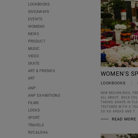
LOOKBOOKS
GIVEAWAYS
EVENTS
WOMENS
NEWS
PRODUCT
MUSIC
VIDEO
SKATE
ART & FRIENDS
WOMEN'S SP
ART
LOOKBOOKS
ANP
NEW BEGINNINGS, FR
ANP EXHIBITIONS
ALL ABOUT. BOLD COL
TAKING SHAPE IN FL
FILMS
TEXTURED WITH A TO
LOOKS
SO GO AHEAD AND T
SPORT
READ MORE
TRAVELS
RVCALOHA