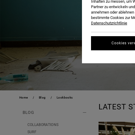
Inhalten zu messen, um W
Partner zu entwickeln und
annehmen oder ablehnen o
bestimmte Cookies zur Me
Datenschutzrichtlinie
Cookies ver
Home
Blog
Lookbooks
LATEST S
BLOG
COLLABORATIONS
SURF