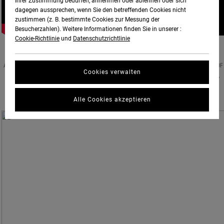
Ihrer Zustimmung bedürfen, annehmen oder ablehnen oder sich
dagegen aussprechen, wenn Sie den betreffenden Cookies nicht
zustimmen (z. B. bestimmte Cookies zur Messung der
Besucherzahlen). Weitere Informationen finden Sie in unserer :
Cookie-Richtlinie
und
Datenschutzrichtlinie
‘THE BALANCE OF OPPOSITES’ SKATE VIDEO IS A COLLECTION OF FOOTAGE
ACCUMULATED FROM RVCA SKATE TEAM TRIPS AROUND THE WORLD FROM THE FALL OF
Cookies verwalten
2017 THROUGH SUMMER OF 2019. FEATURING
AIDAN CAMPBELL
,
ANDREW REYNOLDS
,
CURREN CAPLES
,
GREYSON FLETCHER
,
JEREMY LEABRES
,
JULIAN DAVIDSON
,
KEVIN
“SPANKY” LONG
,
MARK SUCIU
,
NESTOR JUDKINS
AND
ZACH ALLEN
.
Alle Cookies akzeptieren