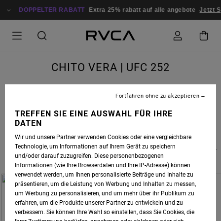
DOPPELTER RABATT
Extra 25% rabatt auf alle angebote
Jetzt 
CHITO VERA | UFC 252
Fortfahren ohne zu akzeptieren
TREFFEN SIE EINE AUSWAHL FÜR IHRE
SATURDAY AUGUST 15TH, 2020
DATEN
Wir und unsere Partner verwenden Cookies oder eine vergleichbare
CHITO VERA, AN ECUADORIAN MIXED MARTIAL ARTIST WHO COMPETES IN THE
Technologie, um Informationen auf Ihrem Gerät zu speichern
BANTAMWEIGHT DIVISION OF THE UFC, GETS THE FIRST ROUND TKO FINISH IN THE CO-
und/oder darauf zuzugreifen. Diese personenbezogenen
MAIN EVENT BOUT AT UFC 252. CONGRATULATIONS CHITO, HARD WORK PAYS OFF!
Informationen (wie Ihre Browserdaten und Ihre IP-Adresse) können
verwendet werden, um Ihnen personalisierte Beiträge und Inhalte zu
präsentieren, um die Leistung von Werbung und Inhalten zu messen,
um Werbung zu personalisieren, und um mehr über ihr Publikum zu
erfahren, um die Produkte unserer Partner zu entwickeln und zu
verbessern. Sie können Ihre Wahl so einstellen, dass Sie Cookies, die