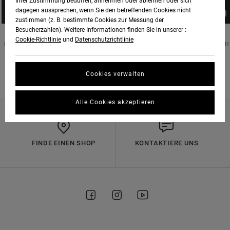
Ihrer Zustimmung bedürfen, annehmen oder ablehnen oder sich
dagegen aussprechen, wenn Sie den betreffenden Cookies nicht
zustimmen (z. B. bestimmte Cookies zur Messung der
Besucherzahlen). Weitere Informationen finden Sie in unserer :
Cookie-Richtlinie
und
Datenschutzrichtlinie
RVCA SURF ADVOCATE ASHER PACEY PERFORMS HIS VERSION OF A MASTERCLASS WITH
HIS DRAWING OF, YOU GUESSED IT, NO STRAIGHT LINES, IN HIS LATEST EDIT FILMED
AROUND HIS HOME COUNTRY OF AUSTRALIA. FILMED AND EDITED BY DAN SCOTT
Cookies verwalten
Alle Cookies akzeptieren
FINDE EINEN SHOP
KONTAKTIERE UNS