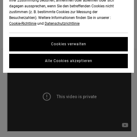
EDITED: JAMES KATES, PHOTOS: RYAN JONES
Ihrer Zustimmung bedürfen, annehmen oder ablehnen oder sich
dagegen aussprechen, wenn Sie den betreffenden Cookies nicht
zustimmen (z. B. bestimmte Cookies zur Messung der
SOUNDS: JAMES’ IPHONE SAMPLES + ORIGINAL SCORE BY LUKE SPOOK.
Besucherzahlen). Weitere Informationen finden Sie in unserer :
Cookie-Richtlinie
und
Datenschutzrichtlinie
SPECIAL THANKS TO MANOA TOURS.
Cookies verwalten
Alle Cookies akzeptieren