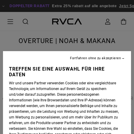
DOPPELTER RABATT
Extra 25% rabatt auf alle angebote
Jetzt 
OVERTURE | NOAH & MAKANA
Fortfahren ohne zu akzeptieren
TREFFEN SIE EINE AUSWAHL FÜR IHRE
DATEN
Wir und unsere Partner verwenden Cookies oder eine vergleichbare
Technologie, um Informationen auf Ihrem Gerät zu speichern
und/oder darauf zuzugreifen. Diese personenbezogenen
AN OBSCURE INTRODUCTION TO 2 HAWAIIAN GROMS (NOAH BESCHEN & MAKANA PANG)
Informationen (wie Ihre Browserdaten und Ihre IP-Adresse) können
WHO ARE USED TO BATTLING FOR WAVES ON THE NORTH SHORE, FREELY EXCHANGING
verwendet werden, um Ihnen personalisierte Beiträge und Inhalte zu
FUN WAVES IN THE SOUTH PACIFIC WITHOUT A SOUL IN SIGHT.
präsentieren, um die Leistung von Werbung und Inhalten zu messen,
um Werbung zu personalisieren, und um mehr über ihr Publikum zu
SURFERS: NOA BESCHEN & MAKANA PANG SHOT /
erfahren, um die Produkte unserer Partner zu entwickeln und zu
verbessern. Sie können Ihre Wahl so einstellen, dass Sie Cookies, die