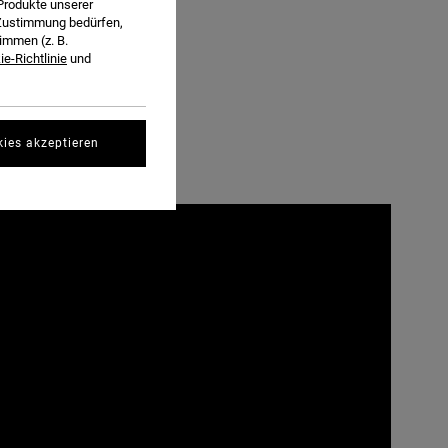
Produkte unserer
r Zustimmung bedürfen,
immen (z. B.
e-Richtlinie
und
kies akzeptieren