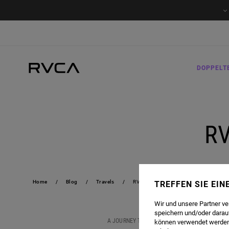
DOPPELT
R
Home
Blog
Travels
RVCA SOUTH AFRICA TOUR
TREFFEN SIE EI
Wir und unsere Partner v
speichern und/oder darau
A JOURNEY TO SOUTH AFRICA IS MORE THAN A S
können verwendet werden,