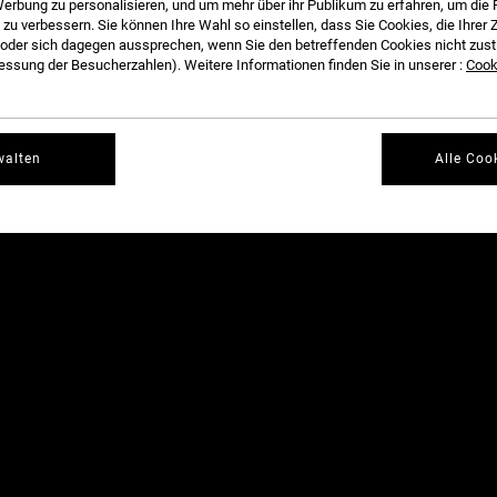
erbung zu personalisieren, und um mehr über ihr Publikum zu erfahren, um die 
THRASHER MAGAZINE
WEDNESDAY.
 zu verbessern. Sie können Ihre Wahl so einstellen, dass Sie Cookies, die Ihre
der sich dagegen aussprechen, wenn Sie den betreffenden Cookies nicht zust
ssung der Besucherzahlen). Weitere Informationen finden Sie in unserer :
Cooki
PHOTOS BY DAVID BROACH AND BRANDON JENSEN.
walten
Alle Coo