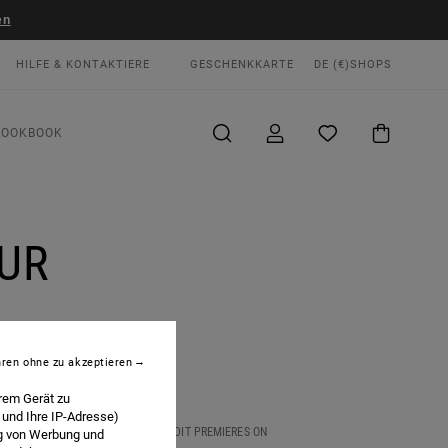
en
HILFE & KONTAKTIERE
GESCHENKKARTE
DE (€)
SHOPS
LOOKBOOK
UR
hren ohne zu akzeptieren
rem Gerät zu
 und Ihre IP-Adresse)
ND SOAKED UP THE CULTURE. FULL EDIT PREMIERES ON
ng von Werbung und