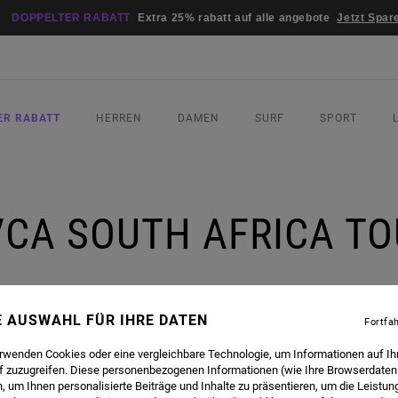
DOPPELTER RABATT
Extra 25% rabatt auf alle angebote
Jetzt Spar
ER RABATT
HERREN
DAMEN
SURF
SPORT
VCA SOUTH AFRICA TO
NE AUSWAHL FÜR IHRE DATEN
Fortfa
erwenden Cookies oder eine vergleichbare Technologie, um Informationen auf Ih
f zuzugreifen. Diese personenbezogenen Informationen (wie Ihre Browserdaten
KATE TRIP, IT’S A LIFE ALTERING ADVENTURE. THE RVCA SKATE CREW HIT SICK SPOTS A
 um Ihnen personalisierte Beiträge und Inhalte zu präsentieren, um die Leistu