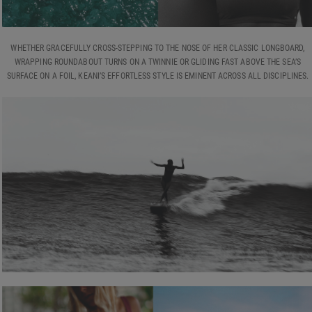
WHETHER GRACEFULLY CROSS-STEPPING TO THE NOSE OF HER CLASSIC LONGBOARD,
WRAPPING ROUNDABOUT TURNS ON A TWINNIE OR GLIDING FAST ABOVE THE SEA’S
SURFACE ON A FOIL, KEANI’S EFFORTLESS STYLE IS EMINENT ACROSS ALL DISCIPLINES.