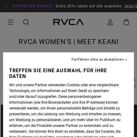
DOPPELTER RABATT
Extra 25% rabatt auf alle angebote
Jetzt 
RVCA WOMEN'S | MEET KEANI
Fortfahren ohne zu akzeptieren
TREFFEN SIE EINE AUSWAHL FÜR IHRE
MEET
KEANI CANULLO
, A WAIKIKI LOCAL WITH A KILLER CUTBACK AND A HEART OF
DATEN
HAWAI’IAN GOLD. WHETHER SHE’S HANGING TEN OR HANGING WITH HER CREW, KEANI IS
Wir und unsere Partner verwenden Cookies oder eine vergleichbare
THE QUINTESSENTIAL RVCA WOMAN AFTER OUR OWN SALTY HEARTS. GET TO KNOW THE
Technologie, um Informationen auf Ihrem Gerät zu speichern
SOUTH SHORE GOOFY-FOOTER BELOW AND TELL US YOU DON'T LOVE HER TOO.
und/oder darauf zuzugreifen. Diese personenbezogenen
Informationen (wie Ihre Browserdaten und Ihre IP-Adresse) können
verwendet werden, um Ihnen personalisierte Beiträge und Inhalte zu
präsentieren, um die Leistung von Werbung und Inhalten zu messen,
um Werbung zu personalisieren, und um mehr über ihr Publikum zu
erfahren, um die Produkte unserer Partner zu entwickeln und zu
verbessern. Sie können Ihre Wahl so einstellen, dass Sie Cookies, die